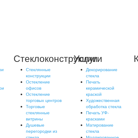
Стеклоконструкции
Услуги
ри
Стеклянные
Декорирование
конструкции
стекла
Остекление
Печать
ри
офисов
керамической
Остекление
краской
торговых центров
Художественная
Торговые
обработка стекла
стеклянные
Печать УФ-
витрины
красками
Душевые
Матирование
перегородки из
стекла
стекла
Моллированное