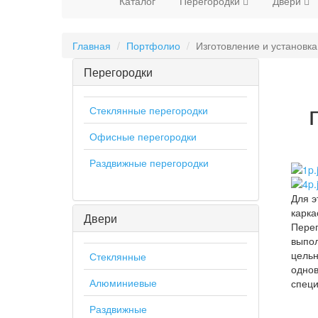
Каталог
Перегородки
Двери
Главная
Портфолио
Изготовление и установк
Перегородки
Стеклянные перегородки
Офисные перегородки
Раздвижные перегородки
Для э
карка
Двери
Перег
выпол
цельн
Стеклянные
однов
Алюминиевые
специ
Раздвижные